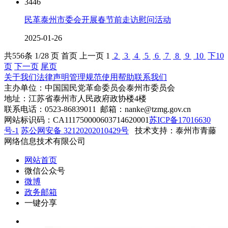
3446
民革泰州市委会开展春节前走访慰问活动
2025-01-26
共
556
条 1/28 页
首页
上一页
1
2
3
4
5
6
7
8
9
10
下10
页
下一页
尾页
关于我们
法律声明
管理规范
使用帮助
联系我们
主办单位：中国国民党革命委员会泰州市委员会
地址：江苏省泰州市人民政府政协楼4楼
联系电话：0523-86839011 邮箱：nanke@tzmg.gov.cn
网站标识码：CA111750000603714620001
苏ICP备17016630
号-1
苏公网安备 32120202010429号
技术支持：泰州市青藤
网络信息技术有限公司
网站首页
微信公众号
微博
政务邮箱
一键分享