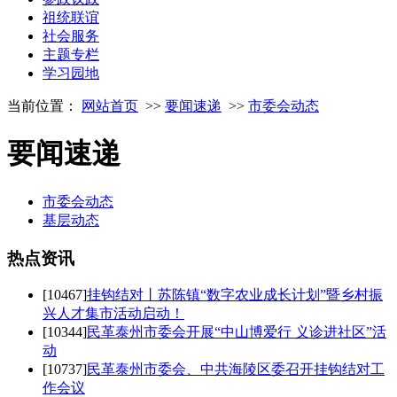
祖统联谊
社会服务
主题专栏
学习园地
当前位置：
网站首页
>>
要闻速递
>>
市委会动态
要闻速递
市委会动态
基层动态
热点
资讯
[10467]
挂钩结对丨苏陈镇“数字农业成长计划”暨乡村振
兴人才集市活动启动！
[10344]
民革泰州市委会开展“中山博爱行 义诊进社区”活
动
[10737]
民革泰州市委会、中共海陵区委召开挂钩结对工
作会议