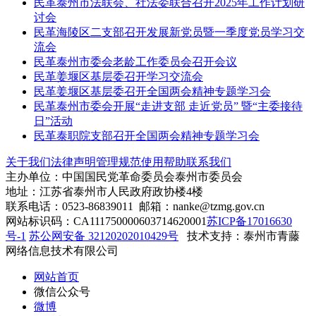
民革泰州市法联会、社法委联合召开2025年工作计划研
讨会
民革海陵区二支部召开发展新党员暨一季度党员学习交
流会
民革泰州市委会老龄工作委员会召开会议
民革姜堰区基层委召开学习交流会
民革姜堰区基层委召开全国两会精神专题学习会
民革泰州市委会开展“走进支部 走近党员” 暨“主委接待
日”活动
民革泰职院支部召开全国两会精神专题学习会
关于我们
法律声明
管理规范
使用帮助
联系我们
主办单位：中国国民党革命委员会泰州市委员会
地址：江苏省泰州市人民政府政协楼4楼
联系电话：0523-86839011 邮箱：nanke@tzmg.gov.cn
网站标识码：CA111750000603714620001
苏ICP备17016630
号-1
苏公网安备 32120202010429号
技术支持：泰州市青藤
网络信息技术有限公司
网站首页
微信公众号
微博