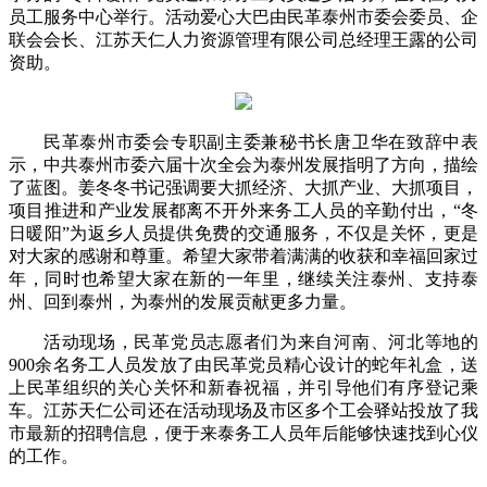
员工服务中心举行。活动爱心大巴由民革泰州市委会委员、企
联会会长、江苏天仁人力资源管理有限公司总经理王露的公司
资助。
民革泰州市委会专职副主委兼秘书长唐卫华在致辞中表
示，中共泰州市委六届十次全会为泰州发展指明了方向，描绘
了蓝图。姜冬冬书记强调要大抓经济、大抓产业、大抓项目，
项目推进和产业发展都离不开外来务工人员的辛勤付出，“冬
日暖阳”为返乡人员提供免费的交通服务，不仅是关怀，更是
对大家的感谢和尊重。希望大家带着满满的收获和幸福回家过
年，同时也希望大家在新的一年里，继续关注泰州、支持泰
州、回到泰州，为泰州的发展贡献更多力量。
活动现场，民革党员志愿者们为来自河南、河北等地的
900余名务工人员发放了由民革党员精心设计的蛇年礼盒，送
上民革组织的关心关怀和新春祝福，并引导他们有序登记乘
车。江苏天仁公司还在活动现场及市区多个工会驿站投放了我
市最新的招聘信息，便于来泰务工人员年后能够快速找到心仪
的工作。