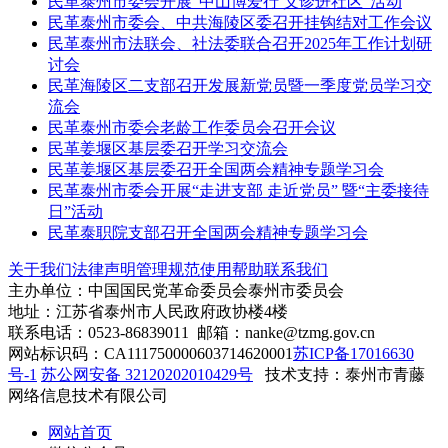
民革泰州市委会开展“中山博爱行 义诊进社区”活动
民革泰州市委会、中共海陵区委召开挂钩结对工作会议
民革泰州市法联会、社法委联合召开2025年工作计划研
讨会
民革海陵区二支部召开发展新党员暨一季度党员学习交
流会
民革泰州市委会老龄工作委员会召开会议
民革姜堰区基层委召开学习交流会
民革姜堰区基层委召开全国两会精神专题学习会
民革泰州市委会开展“走进支部 走近党员” 暨“主委接待
日”活动
民革泰职院支部召开全国两会精神专题学习会
关于我们
法律声明
管理规范
使用帮助
联系我们
主办单位：中国国民党革命委员会泰州市委员会
地址：江苏省泰州市人民政府政协楼4楼
联系电话：0523-86839011 邮箱：nanke@tzmg.gov.cn
网站标识码：CA111750000603714620001
苏ICP备17016630
号-1
苏公网安备 32120202010429号
技术支持：泰州市青藤
网络信息技术有限公司
网站首页