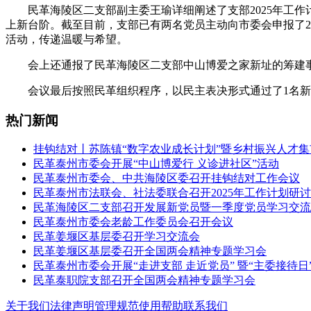
民革海陵区二支部副主委王瑜详细阐述了支部2025年工
上新台阶。截至目前，支部已有两名党员主动向市委会申报了2
活动，传递温暖与希望。
会上还通报了民革海陵区二支部中山博爱之家新址的筹建事
会议最后按照民革组织程序，以民主表决形式通过了1名
热门新闻
挂钩结对丨苏陈镇“数字农业成长计划”暨乡村振兴人才
民革泰州市委会开展“中山博爱行 义诊进社区”活动
民革泰州市委会、中共海陵区委召开挂钩结对工作会议
民革泰州市法联会、社法委联合召开2025年工作计划研
民革海陵区二支部召开发展新党员暨一季度党员学习交流
民革泰州市委会老龄工作委员会召开会议
民革姜堰区基层委召开学习交流会
民革姜堰区基层委召开全国两会精神专题学习会
民革泰州市委会开展“走进支部 走近党员” 暨“主委接待日
民革泰职院支部召开全国两会精神专题学习会
关于我们
法律声明
管理规范
使用帮助
联系我们