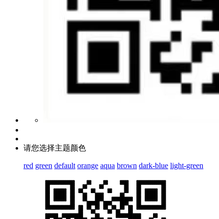
请您选择主题颜色
red
green
default
orange
aqua
brown
dark-blue
light-green