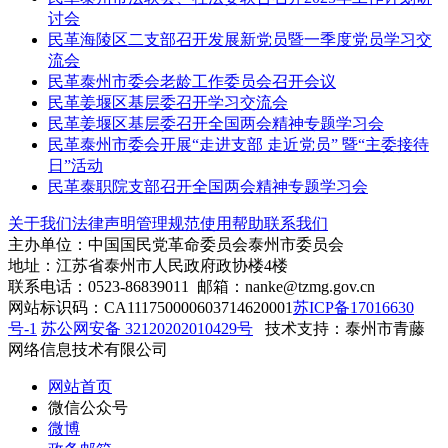
讨会
民革海陵区二支部召开发展新党员暨一季度党员学习交
流会
民革泰州市委会老龄工作委员会召开会议
民革姜堰区基层委召开学习交流会
民革姜堰区基层委召开全国两会精神专题学习会
民革泰州市委会开展“走进支部 走近党员” 暨“主委接待
日”活动
民革泰职院支部召开全国两会精神专题学习会
关于我们
法律声明
管理规范
使用帮助
联系我们
主办单位：中国国民党革命委员会泰州市委员会
地址：江苏省泰州市人民政府政协楼4楼
联系电话：0523-86839011 邮箱：nanke@tzmg.gov.cn
网站标识码：CA111750000603714620001
苏ICP备17016630
号-1
苏公网安备 32120202010429号
技术支持：泰州市青藤
网络信息技术有限公司
网站首页
微信公众号
微博