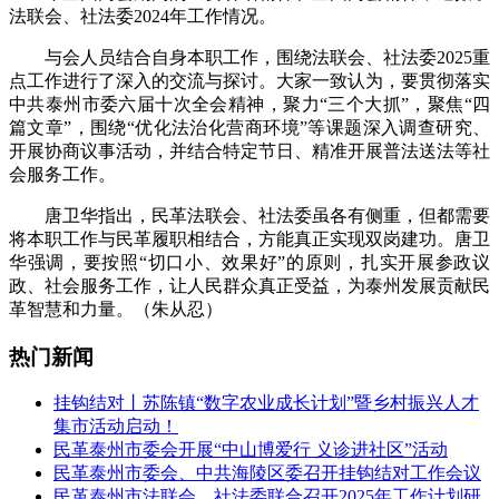
法联会、社法委2024年工作情况。
与会人员结合自身本职工作，围绕法联会、社法委2025重
点工作进行了深入的交流与探讨。大家一致认为，要贯彻落实
中共泰州市委六届十次全会精神，聚力“三个大抓”，聚焦“四
篇文章”，围绕“优化法治化营商环境”等课题深入调查研究、
开展协商议事活动，并结合特定节日、精准开展普法送法等社
会服务工作。
唐卫华指出，民革法联会、社法委虽各有侧重，但都需要
将本职工作与民革履职相结合，方能真正实现双岗建功。唐卫
华强调，要按照“切口小、效果好”的原则，扎实开展参政议
政、社会服务工作，让人民群众真正受益，为泰州发展贡献民
革智慧和力量。（朱从忍）
热门新闻
挂钩结对丨苏陈镇“数字农业成长计划”暨乡村振兴人才
集市活动启动！
民革泰州市委会开展“中山博爱行 义诊进社区”活动
民革泰州市委会、中共海陵区委召开挂钩结对工作会议
民革泰州市法联会、社法委联合召开2025年工作计划研