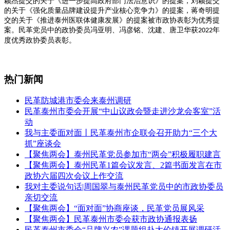
颖杰提交的关于《进一步提高政府部门法治意识》的提案，刘颖提交
的关于《强化质量品牌建设提升产业核心竞争力》的提案，蒋奇明提
交的关于《推进泰州医联体健康发展》的提案被市政协表彰为优秀提
案。民革党员中的政协委员冯亚明、冯彦铭、沈建、唐卫华获
年
2022
度优秀政协委员表彰。
热门新闻
民革防城港市委会来泰州调研
民革泰州市委会开展“中山议政会暨走进沙龙会客室”活
动
我与主委面对面丨民革泰州市企联会召开助力“三个大
抓”座谈会
【聚焦两会】泰州民革党员参加市“两会”积极履职建言
【聚焦两会】泰州民革1篇会议发言、2篇书面发言在市
政协六届四次会议上作交流
我对主委说句话|周国翠与泰州民革党员中的市政协委员
亲切交流
【聚焦两会】“面对面”协商座谈，民革党员展风采
【聚焦两会】民革泰州市委会获市政协通报表扬
民革泰州市委会“品牌兴农”课题组赴大伦镇开展调研活