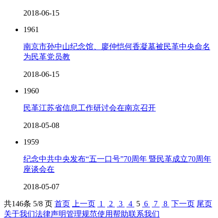
2018-06-15
1961
南京市孙中山纪念馆、廖仲恺何香凝墓被民革中央命名
为民革党员教
2018-06-15
1960
民革江苏省信息工作研讨会在南京召开
2018-05-08
1959
纪念中共中央发布“五一口号”70周年 暨民革成立70周年
座谈会在
2018-05-07
共
146
条 5/8 页
首页
上一页
1
2
3
4
5
6
7
8
下一页
尾页
关于我们
法律声明
管理规范
使用帮助
联系我们