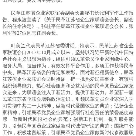
出席会议。奚爱国主持会议。
民革江苏省企业家联谊会副会长兼秘书长张利军作工作报
告。程永波宣读了《关于民革江苏省企业家联谊会会长、副会
长的任命决定》，张桂平任民革江苏省企业家联谊会会长，张
利军等27位同志任副会长。
叶美兰代表民革江苏省委讲话。她表示，民革江苏省企业
家联谊会自2017年10月成立以来，坚持以习近平新时代中国特
色社会主义思想为指导，组织引领民革党员企业家围绕中心、
服务大局、担当作为，有效发挥平台作用，多项工作获得民革
中央、民革江苏省委的肯定和表彰。面对新征程新使命，
民革
江苏省
企业家联谊会适时换届，把一批热爱民革事业、有较强
组织领导能力、热心社会服务和公益活动的民革党员企业家充
实进来，为联谊会注入了新活力、提供了新动力。希望新一届
民革江苏省企联会增强政治意识，引领民革党员企业家深入学
习贯彻中共二十大精神，做新时代爱国敬业的典范；弘扬企业
家精神，引领民革党员企业家增强履行社会责任的荣誉感使命
感，做新时代回报社会的典范；创新工作机制，提升服务能
力，引领民革党员企业家做新时代诚信守法的典范；围绕中心
工作，积极建言献策，引领民革党员企业家做新时代参政履职