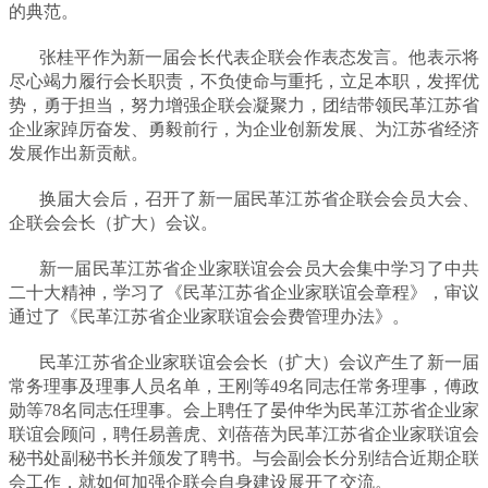
的典范。
张桂平作为新一届会长代表企联会作表态发言。他表示将
尽心竭力履行会长职责，不负使命与重托，立足本职，发挥优
势，勇于担当，努力增强企联会凝聚力，团结带领民革江苏省
企业家踔厉奋发、勇毅前行，为企业创新发展、为江苏省经济
发展作出新贡献。
换届大会后，召开了新一届民革江苏省企联会会员大会、
企联会会长（扩大）会议。
新一届民革江苏省企业家联谊会会员大会集中学习了中共
二十大精神，学习了《民革江苏省企业家联谊会章程》，审议
通过了《民革江苏省企业家联谊会会费管理办法》。
民革江苏省企业家联谊会会长（扩大）会议产生了新一届
常务理事及理事人员名单，王刚等49名同志任常务理事，傅政
勋等78名同志任理事。会上聘任了晏仲华为民革江苏省企业家
联谊会顾问，聘任易善虎、刘蓓蓓为民革江苏省企业家联谊会
秘书处副秘书长并颁发了聘书。与会副会长分别结合近期企联
会工作，就如何加强企联会自身建设展开了交流。