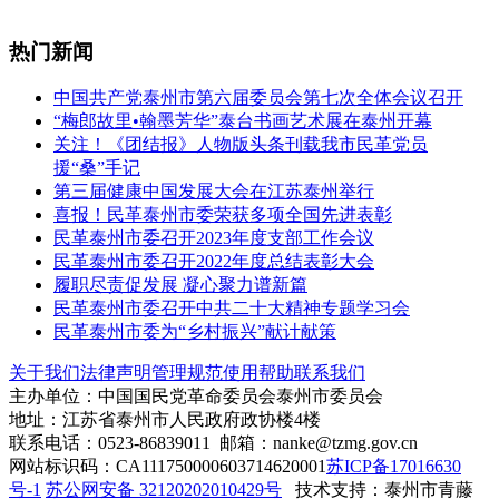
热门新闻
中国共产党泰州市第六届委员会第七次全体会议召开
“梅郎故里•翰墨芳华”泰台书画艺术展在泰州开幕
关注！《团结报》人物版头条刊载我市民革党员
援“桑”手记
第三届健康中国发展大会在江苏泰州举行
喜报！民革泰州市委荣获多项全国先进表彰
民革泰州市委召开2023年度支部工作会议
民革泰州市委召开2022年度总结表彰大会
履职尽责促发展 凝心聚力谱新篇
民革泰州市委召开中共二十大精神专题学习会
民革泰州市委为“乡村振兴”献计献策
关于我们
法律声明
管理规范
使用帮助
联系我们
主办单位：中国国民党革命委员会泰州市委员会
地址：江苏省泰州市人民政府政协楼4楼
联系电话：0523-86839011 邮箱：nanke@tzmg.gov.cn
网站标识码：CA111750000603714620001
苏ICP备17016630
号-1
苏公网安备 32120202010429号
技术支持：泰州市青藤