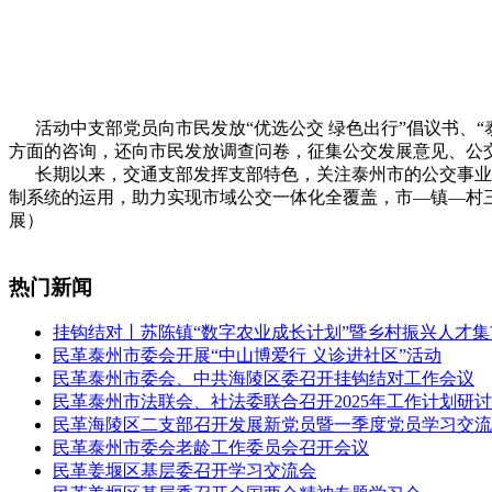
活动中支部党员向市民发放“优选公交 绿色出行”倡议书、“
方面的咨询，还向市民发放调查问卷，征集公交发展意见、公
长期以来，交通支部发挥支部特色，关注泰州市的公交事业发
制系统的运用，助力实现市域公交一体化全覆盖，市—镇—村
展）
热门新闻
挂钩结对丨苏陈镇“数字农业成长计划”暨乡村振兴人才
民革泰州市委会开展“中山博爱行 义诊进社区”活动
民革泰州市委会、中共海陵区委召开挂钩结对工作会议
民革泰州市法联会、社法委联合召开2025年工作计划研
民革海陵区二支部召开发展新党员暨一季度党员学习交流
民革泰州市委会老龄工作委员会召开会议
民革姜堰区基层委召开学习交流会