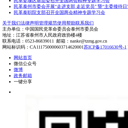
民革姜堰区基层委召开全国两会精神专题学习会
民革泰州市委会开展“走进支部 走近党员” 暨“主委接待日
民革泰职院支部召开全国两会精神专题学习会
关于我们
法律声明
管理规范
使用帮助
联系我们
主办单位：中国国民党革命委员会泰州市委员会
地址：江苏省泰州市人民政府政协楼4楼
联系电话：0523-86839011 邮箱：nanke@tzmg.gov.cn
网站标识码：CA111750000603714620001
苏ICP备17016630号-1
网站首页
微信公众号
微博
政务邮箱
一键分享