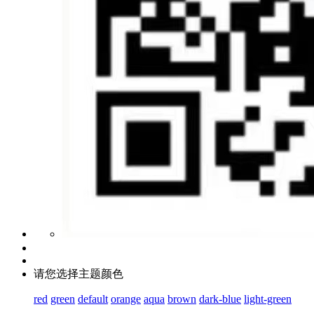
请您选择主题颜色
red
green
default
orange
aqua
brown
dark-blue
light-green