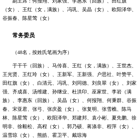
副主席：何报翔、刘家强、李惠东（回族）、田红旗
（女）、王红（女，满族）、冯巩、吴晶（女）、欧阳泽华、
谷振春、陈星莺（女）
常务委员
（48名，按姓氏笔画为序）
于干千（回族）、马传喜、王红（女，满族）、王世杰、
王光贤、王红玲（女）、王新军、王新强、户思社、叶赞平、
田红旗（女）、白清元、冯巩、刘同德、刘良翠（女）、刘家
强、齐成喜、汤维建、孙继业、杜洪印、巫家世、李岩（满
族）、李惠东（回族）、吴晶（女）、何报翔、何秉群、谷振
春、宋亚君、张弓、张庆盈（女）、张复明、张雪樵、陈马
林、陈星莺（女）、欧阳泽华、郑建邦、袁小彬、夏先鹏、徐
明非、徐毅松、高程（女）、郭乃硕、蒋涤非、程萍（女）、
温雪琼（女）、熊皓、霍卫平、戴琼海